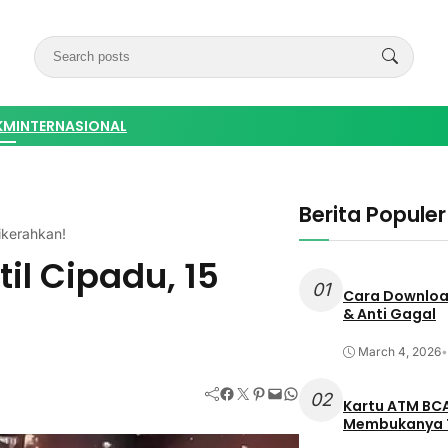
KM
INTERNASIONAL
Berita Populer
ikerahkan!
l Cipadu, 15
01
Cara Download
& Anti Gagal
March 4, 2026
•
Facebook
Twitter
Pinterest
Mail
WhatsApp
02
Kartu ATM BCA
Membukanya 