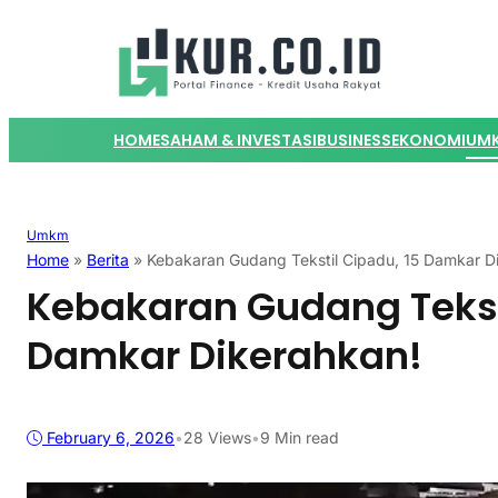
HOME
SAHAM & INVESTASI
BUSINESS
EKONOMI
UM
Umkm
Home
»
Berita
»
Kebakaran Gudang Tekstil Cipadu, 15 Damkar D
Kebakaran Gudang Teksti
Damkar Dikerahkan!
February 6, 2026
•
28
Views
•
9 Min read