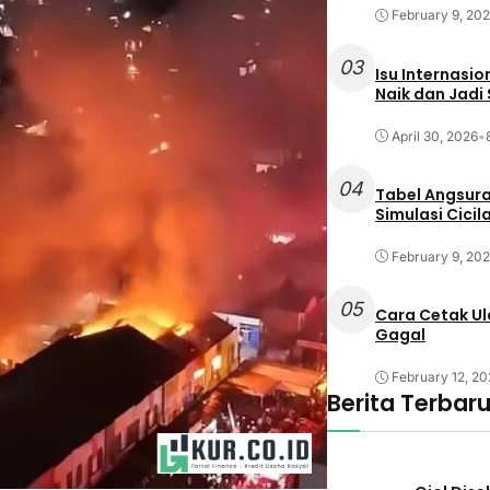
February 9, 20
03
Isu Internasi
Naik dan Jadi
April 30, 2026
•
04
Tabel Angsura
Simulasi Cicil
February 9, 20
05
Cara Cetak Ula
Gagal
February 12, 20
Berita Terbar