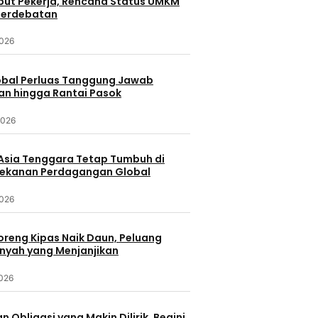
ebut Pekerja, Rencana Status UMKM
Perdebatan
2026
lobal Perluas Tanggung Jawab
an hingga Rantai Pasok
2026
Asia Tenggara Tetap Tumbuh di
ekanan Perdagangan Global
2026
oreng Kipas Naik Daun, Peluang
nyah yang Menjanjikan
2026
n Obligasi yang Makin Dilirik, Begini