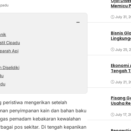
Ojol Dis
Memicu 
ipadu
July 31, 
−
Bisnis G
anik
Lingkung
til Cipadu
July 25, 
parah Api
Ekonomi 
Diselidiki
Tengah T
du
July 21, 
adu
Pisang G
 peristiwa mengerikan setelah
Usaha Re
unan penyimpanan kain dan bahan baku
July 17, 
tugas pemadam kebakaran kewalahan
agai pos sekitar. Di tengah kepanikan
Pengertia