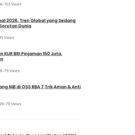
26
•
103 Views
onal 2026, Tren Global yang Sedang
 Sorotan Dunia
85 Views
n KUR BRI Pinjaman 150 Juta,
an
26
•
79 Views
ng NIB di OSS RBA 7 Trik Aman & Anti
26
•
79 Views
u