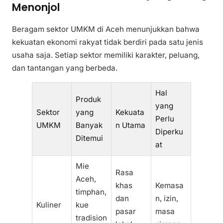
Menonjol
Beragam sektor UMKM di Aceh menunjukkan bahwa
kekuatan ekonomi rakyat tidak berdiri pada satu jenis
usaha saja. Setiap sektor memiliki karakter, peluang,
dan tantangan yang berbeda.
Hal
Produk
yang
Sektor
yang
Kekuata
Perlu
UMKM
Banyak
n Utama
Diperku
Ditemui
at
Mie
Rasa
Aceh,
khas
Kemasa
timphan,
dan
n, izin,
Kuliner
kue
pasar
masa
tradision