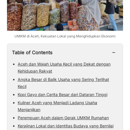
UMKM di Aceh, Kekuatan Lokal yang Menghidupkan Ekonomi
−
Table of Contents
Aceh dan Wajah Usaha Kecil yang Dekat dengan
Kehidupan Rakyat
Angka Besar di Balik Usaha yang Sering Terlihat
Kecil
Kopi Gayo dan Cerita Besar dari Dataran Tinggi
Kuliner Aceh yang Menjadi Ladang Usaha
Menjanjikan
Perempuan Aceh dalam Gerak UMKM Rumahan
Kerajinan Lokal dan Identitas Budaya yang Bernilai