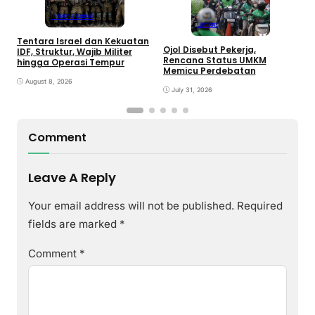
Internasional
Umkm
Tentara Israel dan Kekuatan
Ojol Disebut Pekerja,
B
IDF, Struktur, Wajib Militer
Rencana Status UMKM
T
hingga Operasi Tempur
Memicu Perdebatan
L
P
August 8, 2026
July 31, 2026
Comment
Leave A Reply
Your email address will not be published.
Required
fields are marked
*
Comment
*