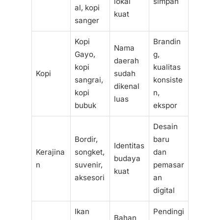
lokal
simpan
al, kopi
kuat
sanger
Kopi
Brandin
Nama
Gayo,
g,
daerah
kopi
kualitas
Kopi
sudah
sangrai,
konsiste
dikenal
kopi
n,
luas
bubuk
ekspor
Desain
Bordir,
baru
Identitas
Kerajina
songket,
dan
budaya
n
suvenir,
pemasar
kuat
aksesori
an
digital
Ikan
Pendingi
Bahan