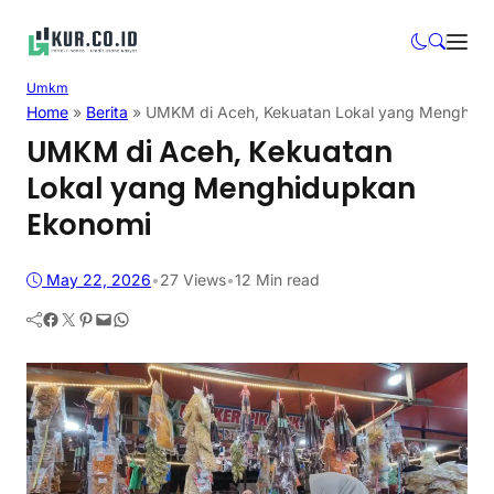
Umkm
Home
»
Berita
»
UMKM di Aceh, Kekuatan Lokal yang Menghidu
UMKM di Aceh, Kekuatan
Lokal yang Menghidupkan
Ekonomi
May 22, 2026
•
27
Views
•
12 Min read
Facebook
Twitter
Pinterest
Mail
WhatsApp