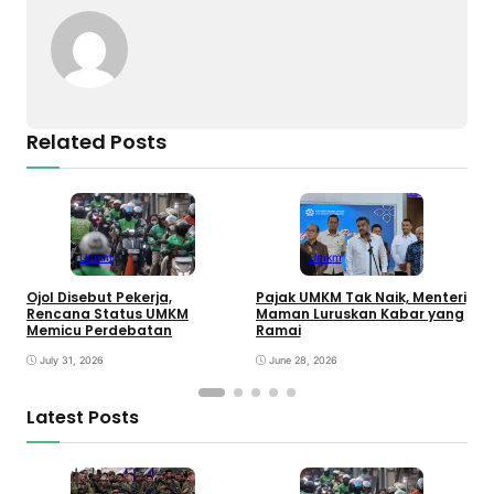
Related Posts
Umkm
Umkm
Ojol Disebut Pekerja,
Pajak UMKM Tak Naik, Menteri
F
Rencana Status UMKM
Maman Luruskan Kabar yang
y
Memicu Perdebatan
Ramai
July 31, 2026
June 28, 2026
Latest Posts