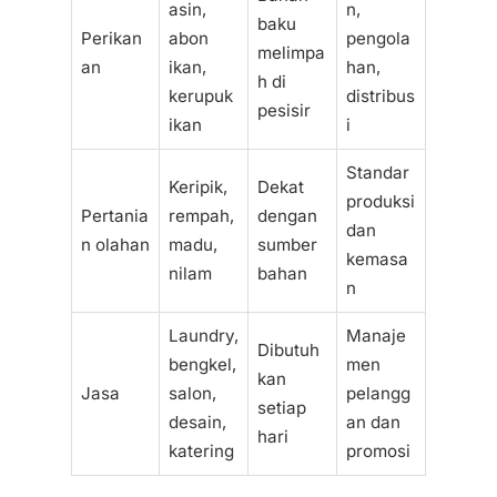
asin,
n,
baku
Perikan
abon
pengola
melimpa
an
ikan,
han,
h di
kerupuk
distribus
pesisir
ikan
i
Standar
Keripik,
Dekat
produksi
Pertania
rempah,
dengan
dan
n olahan
madu,
sumber
kemasa
nilam
bahan
n
Laundry,
Manaje
Dibutuh
bengkel,
men
kan
Jasa
salon,
pelangg
setiap
desain,
an dan
hari
katering
promosi