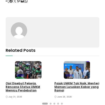
Facebook
Twitter
Pinterest
Mail
WhatsApp
Related Posts
Umkm
Umkm
U
Ojol Disebut Pekerja,
Pajak UMKM Tak Naik, Menteri
L
Rencana Status UMKM
Maman Luruskan Kabar yang
E
Memicu Perdebatan
Ramai
July 31, 2026
June 28, 2026