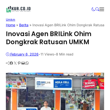
Umkm
Home
»
Berita
»
Inovasi Agen BRILink Ohim Dongkrak Ratusan
Inovasi Agen BRILink Ohim
Dongkrak Ratusan UMKM
February 6, 2026
•
11
Views
•
8 Min read
Facebook
Twitter
Pinterest
Mail
WhatsApp