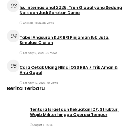
03
Isu Internasional 2026, Tren Global yang Sedang
Naik dan Jadi Sorotan Dunia
April 30, 2026
•
86 Views
04
Tabel Angsuran KUR BRI Pinjaman 150 Juta,
Simulasi Cicilan
February 9, 2026
•
80 Views
05
Cara Cetak Ulang NIB di OSS RBA 7 Trik Aman &
Anti Gagal
February 12, 2026
•
79 Views
Berita Terbaru
Tentara Israel dan Kekuatan IDF, Struktur,
Wajib Militer hingga Operasi Tempur
August 8, 2026