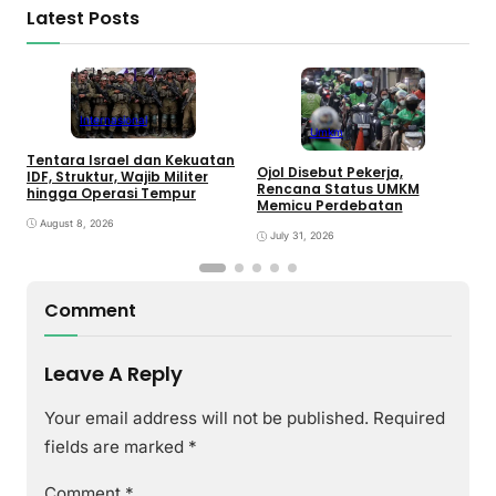
Latest Posts
Internasional
Umkm
Tentara Israel dan Kekuatan
Ojol Disebut Pekerja,
B
IDF, Struktur, Wajib Militer
Rencana Status UMKM
T
hingga Operasi Tempur
Memicu Perdebatan
L
P
August 8, 2026
July 31, 2026
Comment
Leave A Reply
Your email address will not be published.
Required
fields are marked
*
Comment
*