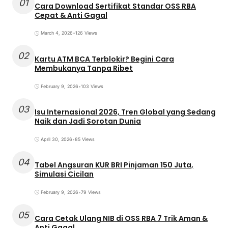
01
Cara Download Sertifikat Standar OSS RBA
Cepat & Anti Gagal
March 4, 2026
•
126 Views
02
Kartu ATM BCA Terblokir? Begini Cara
Membukanya Tanpa Ribet
February 9, 2026
•
103 Views
03
Isu Internasional 2026, Tren Global yang Sedang
Naik dan Jadi Sorotan Dunia
April 30, 2026
•
85 Views
04
Tabel Angsuran KUR BRI Pinjaman 150 Juta,
Simulasi Cicilan
February 9, 2026
•
79 Views
05
Cara Cetak Ulang NIB di OSS RBA 7 Trik Aman &
Anti Gagal