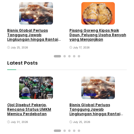
Business
Business
Pisang Goreng Kipas Naik
Bisnis Global Perluas
E
Daun, Peluang Usaha Renyah
Tanggung Jawab
P
yang Menjanjikan
Lingkungan hingga Rantai
M
Pasok
July 17, 2026
July 25, 2026
Latest Posts
Umkm
Business
E
T
Ojol Disebut Pekerja,
Bisnis Global Perluas
T
Rencana Status UMKM
Tanggung Jawab
G
Memicu Perdebatan
Lingkungan hingga Rantai
Pasok
July 31, 2026
July 25, 2026