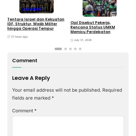
Internasional
Umkm
Tentara Israel dan Kekuatan
Ojol Disebut Pekerja,
B
IDF, Struktur, Wajib Militer
Rencana Status UMKM
T
hingga Operasi Tempur
Memicu Perdebatan
L
P
13 hours ago
July 31, 2026
Comment
Leave A Reply
Your email address will not be published.
Required
fields are marked
*
Comment
*