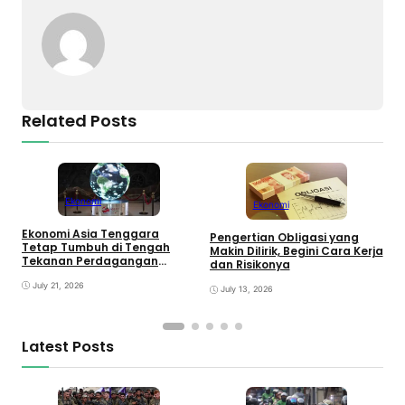
Related Posts
Ekonomi
Ekonomi
Ekonomi Asia Tenggara
Pengertian Obligasi yang
Tetap Tumbuh di Tengah
P
Makin Dilirik, Begini Cara Kerja
Tekanan Perdagangan
J
dan Risikonya
Global
T
July 21, 2026
July 13, 2026
Latest Posts