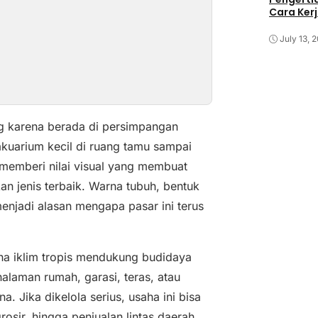
Cara Kerj
July 13, 
ng karena berada di persimpangan
 akuarium kecil di ruang tamu sampai
 memberi nilai visual yang membuat
n jenis terbaik. Warna tubuh, bentuk
menjadi alasan mengapa pasar ini terus
ena iklim tropis mendukung budidaya
alaman rumah, garasi, teras, atau
 Jika dikelola serius, usaha ini bisa
sir, hingga penjualan lintas daerah.