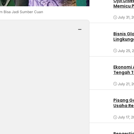
Ojol Dis
Memicu 
um Bisa Jadi Sumber Cuan
July 31, 
−
Bisnis G
Lingkung
July 25, 
Ekonomi 
Tengah T
July 21, 
Pisang G
Usaha Re
July 17, 
Pengertia