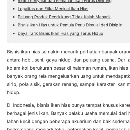
Risiko Penyakit dan Kematian Ikan Harus Dihitung
Legalitas dan Etika Menjual Ikan Hias
Peluang Produk Pendukung Tidak Kalah Menarik
Bisnis Ikan Hias untuk Pemula Perlu Dimulai dari Disiplin
Daya Tarik Bisnis Ikan Hias yang Terus Hidup
Bisnis ikan hias semakin menarik perhatian banyak ora
antara hobi, seni, gaya hidup, dan peluang usaha. Dari
kolam koi berukuran besar di halaman rumah, ikan hias
banyak orang rela mengeluarkan uang untuk mendapatka
sirip, pola sisik, gerakan renang, sampai karakter ikan 
hidup.
Di Indonesia, bisnis ikan hias punya tempat khusus kar
berbagai jenis ikan. Banyak pelaku usaha memulai dari h
lahan kecil dengan beberapa akuarium dan bak sederhana.
berkembang menjadi toko, peternakan kecil, pemasok gro