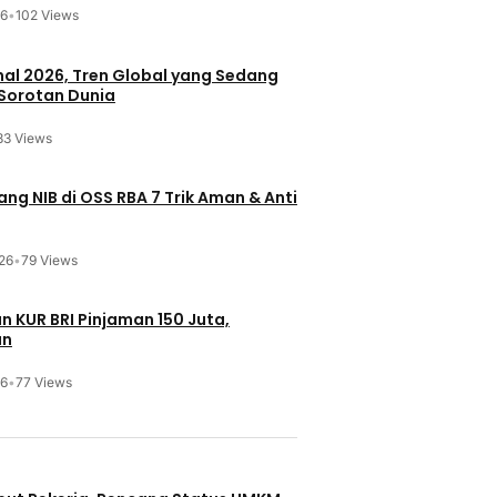
26
•
102 Views
onal 2026, Tren Global yang Sedang
 Sorotan Dunia
83 Views
ng NIB di OSS RBA 7 Trik Aman & Anti
26
•
79 Views
n KUR BRI Pinjaman 150 Juta,
an
26
•
77 Views
u