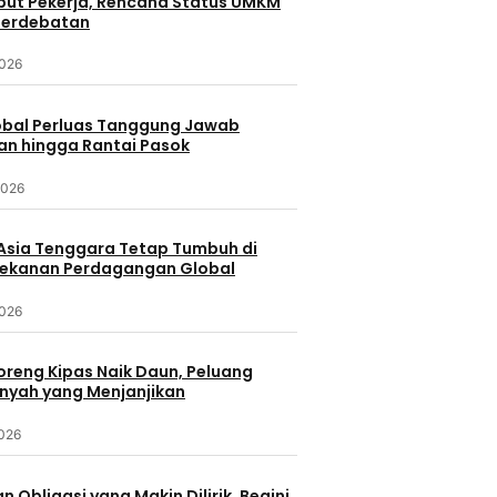
ebut Pekerja, Rencana Status UMKM
Perdebatan
2026
lobal Perluas Tanggung Jawab
an hingga Rantai Pasok
2026
Asia Tenggara Tetap Tumbuh di
ekanan Perdagangan Global
2026
oreng Kipas Naik Daun, Peluang
nyah yang Menjanjikan
2026
n Obligasi yang Makin Dilirik, Begini