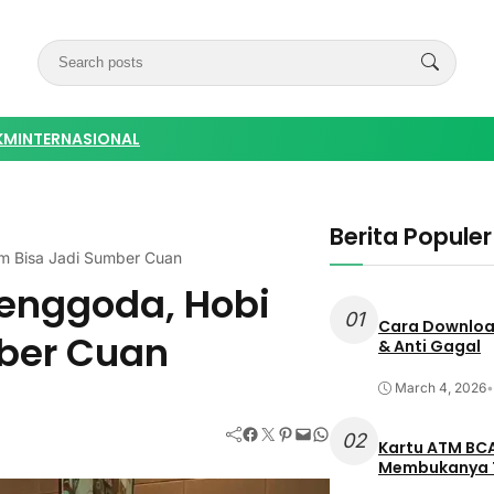
KM
INTERNASIONAL
Berita Populer
um Bisa Jadi Sumber Cuan
Menggoda, Hobi
01
Cara Download
ber Cuan
& Anti Gagal
March 4, 2026
•
Facebook
Twitter
Pinterest
Mail
WhatsApp
02
Kartu ATM BCA
Membukanya 