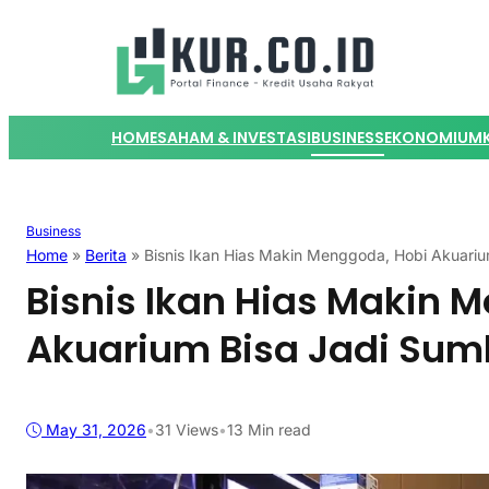
HOME
SAHAM & INVESTASI
BUSINESS
EKONOMI
UM
Business
Home
»
Berita
»
Bisnis Ikan Hias Makin Menggoda, Hobi Akuari
Bisnis Ikan Hias Makin 
Akuarium Bisa Jadi Sum
May 31, 2026
•
31
Views
•
13 Min read