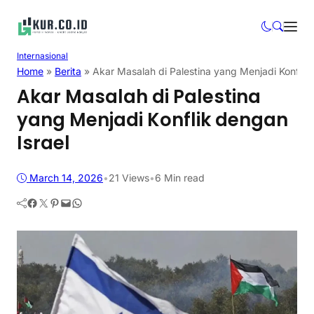
Internasional
Home
»
Berita
»
Akar Masalah di Palestina yang Menjadi Konflik 
Akar Masalah di Palestina
yang Menjadi Konflik dengan
Israel
March 14, 2026
•
21
Views
•
6 Min read
Facebook
Twitter
Pinterest
Mail
WhatsApp