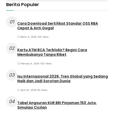
Berita Populer
01
Cara Download Sertifikat Standar OSS RBA
Cepat & Anti Gagal
March 4, 2026
•
126 Views
02
Kartu ATM BCA Terblokir? Begini Cara
Membukanya Tanpa Ribet
February 9, 2026
•
103 Views
03
Isu Internasional 2026, Tren Global yang Sedang
Naik dan Jadi Sorotan Dunia
April 30, 2026
•
85 Views
04
Tabel Angsuran KUR BRI Pinjaman 150 Juta,
Simulasi Cicilan