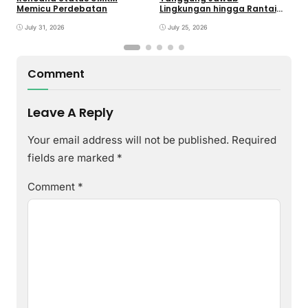
G
Memicu Perdebatan
Lingkungan hingga Rantai
Pasok
July 31, 2026
July 25, 2026
Comment
Leave A Reply
Your email address will not be published.
Required
fields are marked
*
Comment
*