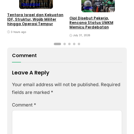
Internasional
Umkm
Tentara Israel dan Kekuatan
Ojol Disebut Pekerja,
B
IDF, Struktur, Wajib Militer
Rencana Status UMKM
T
hingga Operasi Tempur
Memicu Perdebatan
L
P
3 hours ago
July 31, 2026
Comment
Leave A Reply
Your email address will not be published.
Required
fields are marked
*
Comment
*