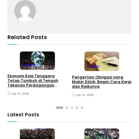
Related Posts
Ekonomi
Ekonomi
Ekonomi Asia Tenggara
Pengertian Obligasi yang
Tetap Tumbuh di Tengah
P
Makin Dilirik, Begini Cara Kerja
Tekanan Perdagangan
J
dan Risikonya
Global
T
July 21, 2026
July 13, 2026
Latest Posts