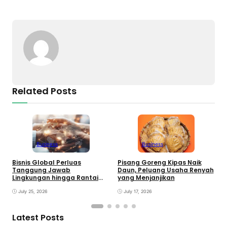
Related Posts
Business
Business
Pisang Goreng Kipas Naik
Bisnis Global Perluas
E
Daun, Peluang Usaha Renyah
Tanggung Jawab
P
yang Menjanjikan
Lingkungan hingga Rantai
M
Pasok
July 17, 2026
July 25, 2026
Latest Posts