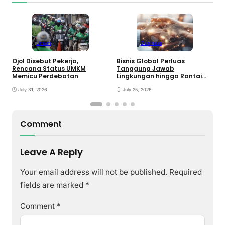
Umkm
Business
E
T
Ojol Disebut Pekerja,
Bisnis Global Perluas
T
Rencana Status UMKM
Tanggung Jawab
G
Memicu Perdebatan
Lingkungan hingga Rantai
Pasok
July 31, 2026
July 25, 2026
Comment
Leave A Reply
Your email address will not be published.
Required
fields are marked
*
Comment
*