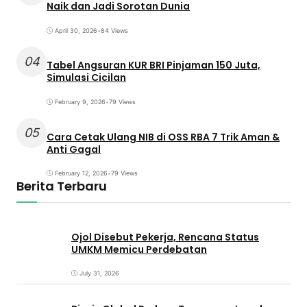
Naik dan Jadi Sorotan Dunia
April 30, 2026
•
84 Views
04
Tabel Angsuran KUR BRI Pinjaman 150 Juta,
Simulasi Cicilan
February 9, 2026
•
79 Views
05
Cara Cetak Ulang NIB di OSS RBA 7 Trik Aman &
Anti Gagal
February 12, 2026
•
79 Views
Berita Terbaru
Ojol Disebut Pekerja, Rencana Status
UMKM Memicu Perdebatan
July 31, 2026